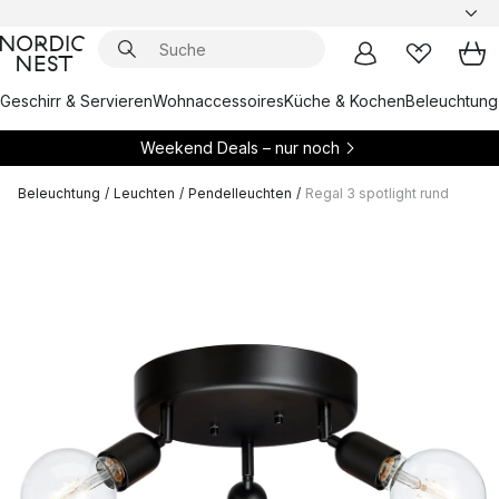
Geschirr & Servieren
Wohnaccessoires
Küche & Kochen
Beleuchtung
Weekend Deals – nur noch
Beleuchtung
/
Leuchten
/
Pendelleuchten
/
Regal 3 spotlight rund