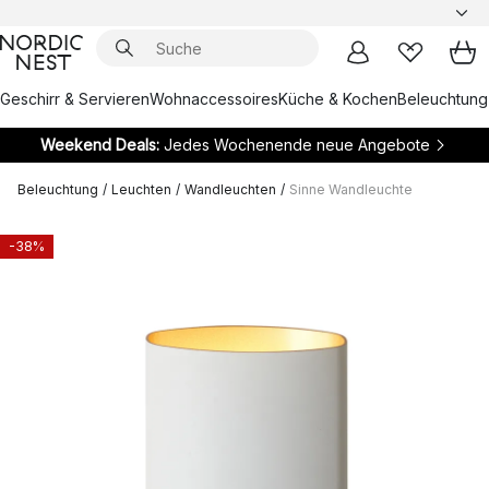
Geschirr & Servieren
Wohnaccessoires
Küche & Kochen
Beleuchtung
Weekend Deals:
Jedes Wochenende neue Angebote
Beleuchtung
/
Leuchten
/
Wandleuchten
/
Sinne Wandleuchte
-38%