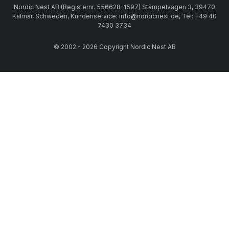
Nordic Nest AB (Registernr. 556628-1597) Stämpelvägen 3, 39470
Kalmar, Schweden, Kundenservice: info@nordicnest.de, Tel: +49 40
7430 3734
© 2002 - 2026 Copyright Nordic Nest AB