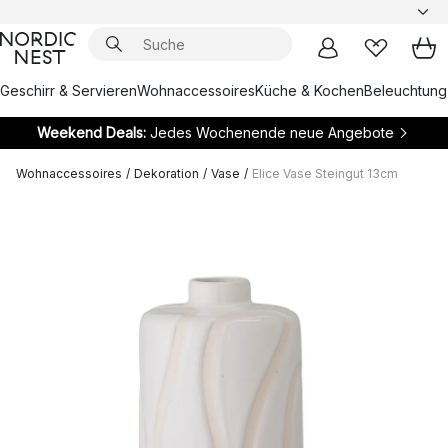
Geschirr & Servieren
Wohnaccessoires
Küche & Kochen
Beleuchtung
Weekend Deals:
Jedes Wochenende neue Angebote
Wohnaccessoires
/
Dekoration
/
Vase
/
Elice Vase Steingut 13cm