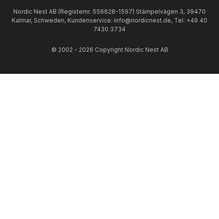
Nordic Nest AB (Registernr. 556628-1597) Stämpelvägen 3, 39470
Kalmar, Schweden, Kundenservice: info@nordicnest.de, Tel: +49 40
7430 3734
© 2002 - 2026 Copyright Nordic Nest AB