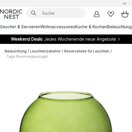
Geschirr & Servieren
Wohnaccessoires
Küche & Kochen
Beleuchtung
Weekend Deals:
Jedes Wochenende neue Angebote
Beleuchtung
/
Leuchtenzubehör
/
Reserveteile für Leuchten
/
Tage Reserveglaskugel