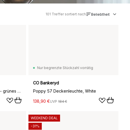
101
Treffer sortiert nach
Beliebtheit
Nur begrenzte Stückzahl vorrätig
CO Bankeryd
Tage Pendelleuchte, Schwarz - grünes Glas
Poppy 57 Deckenleuchte, White
138,90 €
UVP
184 €
WEEKEND DEAL
-31%