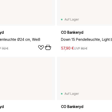
Auf Lager
yd
CO Bankeryd
enleuchte Ø24 cm, Weiß
Down 15 Pendelleuchte, Light 
57,90 €
P
92 €
UVP
82 €
Auf Lager
yd
CO Bankeryd