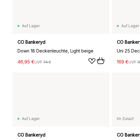
Auf Lager
Auf Lager
CO Bankeryd
CO Banker
Down 18 Deckenleuchte, Light beige
Uni 25 Dec
46,95 €
169 €
UVP
74 €
UVP
1
Auf Lager
Im Zulauf
CO Bankeryd
CO Banker