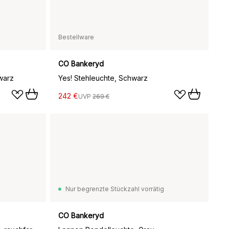
Bestellware
CO Bankeryd
warz
Yes! Stehleuchte, Schwarz
242 €
UVP
269 €
Nur begrenzte Stückzahl vorrätig
CO Bankeryd