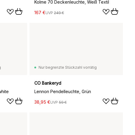
Kolme 70 Deckenleuchte, Weiß Textil
167 €
UVP
249 €
g
Nur begrenzte Stückzahl vorrätig
CO Bankeryd
hite
Lennon Pendelleuchte, Grün
38,95 €
UVP
59 €