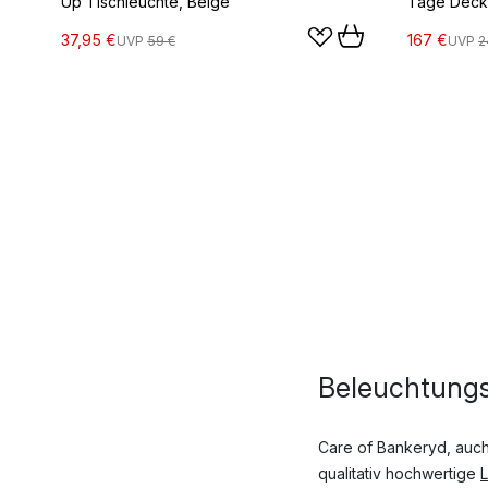
Up Tischleuchte, Beige
Tage Decke
37,95 €
167 €
UVP
59 €
UVP
2
Beleuchtungs
Care of Bankeryd, auc
qualitativ hochwertige