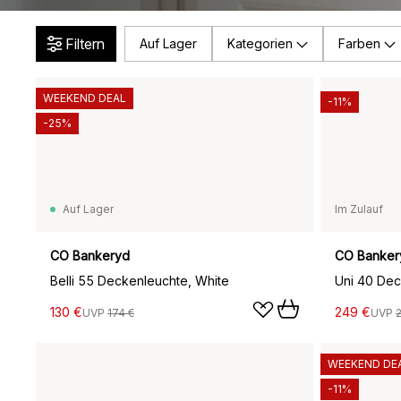
Filtern
Auf Lager
Kategorien
Farben
WEEKEND DEAL
-11%
-25%
Auf Lager
Im Zulauf
CO Bankeryd
CO Banker
Belli 55 Deckenleuchte, White
Uni 40 Dec
130 €
249 €
UVP
174 €
UVP
WEEKEND DE
-11%