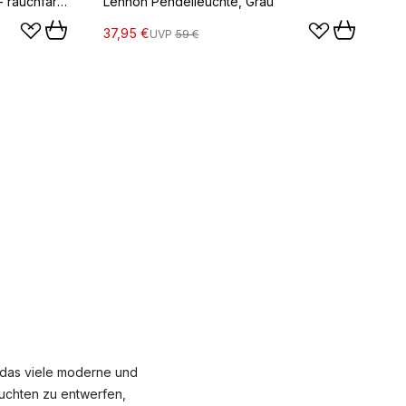
Tage Pendelleuchte, Messing - rauchfarbendes Glas
Lennon Pendelleuchte, Grau
37,95 €
UVP
59 €
 das viele moderne und
euchten zu entwerfen,