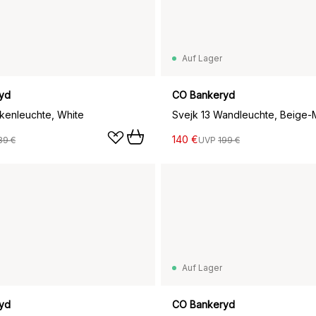
Auf Lager
yd
CO Bankeryd
kenleuchte, White
Svejk 13 Wandleuchte, Beige-
140 €
89 €
UVP
199 €
Auf Lager
yd
CO Bankeryd