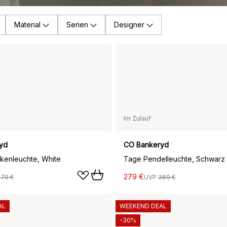
Material
Serien
Designer
Im Zulauf
yd
CO Bankeryd
kenleuchte, White
279 €
279 €
UVP
369 €
AL
WEEKEND DEAL
-30%