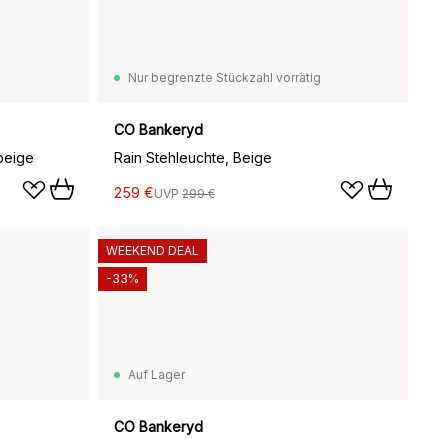
Nur begrenzte Stückzahl vorrätig
CO Bankeryd
beige
Rain Stehleuchte, Beige
259 €
UVP
299 €
WEEKEND DEAL
-33%
Auf Lager
CO Bankeryd