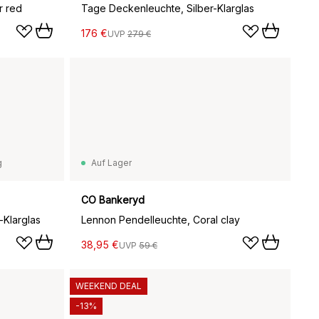
r red
Tage Deckenleuchte, Silber-Klarglas
176 €
UVP
279 €
g
Auf Lager
CO Bankeryd
Klarglas
Lennon Pendelleuchte, Coral clay
38,95 €
UVP
59 €
WEEKEND DEAL
-13%