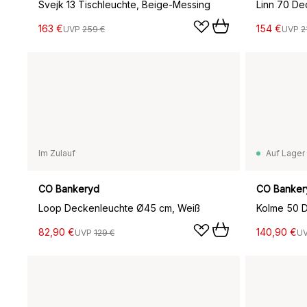
Svejk 13 Tischleuchte, Beige-Messing
Linn 70 De
163 €
154 €
UVP
259 €
UVP
2
Im Zulauf
Auf Lager
CO Bankeryd
CO Banker
Loop Deckenleuchte Ø45 cm, Weiß
Kolme 50 
82,90 €
140,90 €
UVP
129 €
U