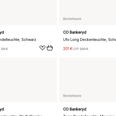
Bestellware
yd
CO Bankeryd
delleuchte, Schwarz
Ufo Long Deckenleuchte, Sch
201 €
P
59 €
UVP
299 €
Bestellware
yd
CO Bankeryd