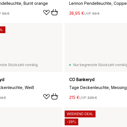
delleuchte, Burnt orange
Lennon Pendelleuchte, Coppe
38,95 €
P
59 €
UVP
59 €
AL
nzte Stückzahl vorrätig
Nur begrenzte Stückzahl vorräti
yd
CO Bankeryd
ckenleuchte, Weiß
Tage Deckenleuchte, Messing-
215 €
84 €
UVP
339 €
WEEKEND DEAL
-29%