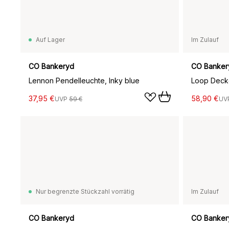
Auf Lager
Im Zulauf
CO Bankeryd
CO Banker
Lennon Pendelleuchte, Inky blue
Loop Deck
37,95 €
58,90 €
UVP
59 €
UV
Nur begrenzte Stückzahl vorrätig
Im Zulauf
CO Bankeryd
CO Banker