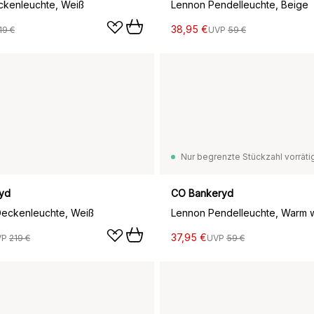
ckenleuchte, Weiß
Lennon Pendelleuchte, Beige
38,95 €
19 €
UVP
59 €
Nur begrenzte Stückzahl vorräti
yd
CO Bankeryd
Deckenleuchte, Weiß
Lennon Pendelleuchte, Warm w
37,95 €
VP
219 €
UVP
59 €