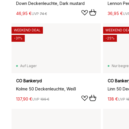
Down Deckenleuchte, Dark mustard
Lennon Pen
46,95 €
36,95 €
UVP
74 €
UV
WEEKEND DEAL
WEEKEND DE
-31%
-25%
Auf Lager
Nur begre
CO Bankeryd
CO Banker
Kolme 50 Deckenleuchte, Weiß
Linn 50 De
137,90 €
138 €
UVP
199 €
UVP
1