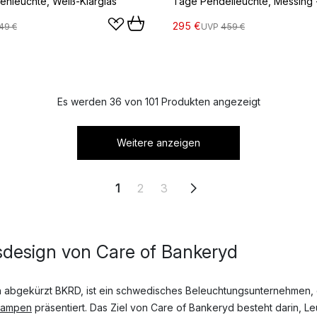
nleuchte, Weiß-Klarglas
295 €
49 €
UVP
459 €
Es werden 36 von 101 Produkten angezeigt
Weitere anzeigen
1
2
3
design von Care of Bankeryd
h abgekürzt BKRD, ist ein schwedisches Beleuchtungsunternehmen,
Lampen
präsentiert. Das Ziel von Care of Bankeryd besteht darin, L