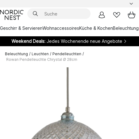
Geschirr & Servieren
Wohnaccessoires
Küche & Kochen
Beleuchtung
Weekend Deals:
Jedes Wochenende neue Angebote
Beleuchtung
/
Leuchten
/
Pendelleuchten
/
Rowan Pendelleuchte Chrystal Ø 28cm