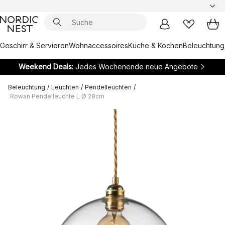
Geschirr & Servieren
Wohnaccessoires
Küche & Kochen
Beleuchtung
Weekend Deals:
Jedes Wochenende neue Angebote
Beleuchtung
/
Leuchten
/
Pendelleuchten
/
Rowan Pendelleuchte L Ø 28cm