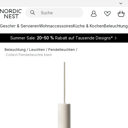
Geschirr & Servieren
Wohnaccessoires
Küche & Kochen
Beleuchtung
Summer Sale:
20–50 %
Rabatt auf Tausende Designs*
Beleuchtung
/
Leuchten
/
Pendelleuchten
/
Collect Pendelleuchte klein