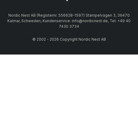
Nordic Nest AB (Registernr. 556628-1597) Stämpelvägen 3, 39470
Kalmar, Schweden, Kundenservice: info@nordicnest.de, Tel: +49 40
7430 3734
© 2002 - 2026 Copyright Nordic Nest AB