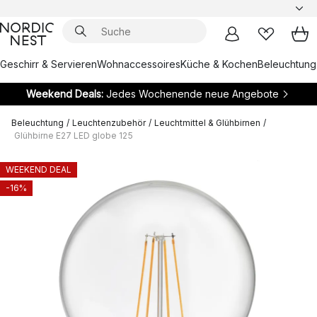
Geschirr & Servieren
Wohnaccessoires
Küche & Kochen
Beleuchtung
Weekend Deals:
Jedes Wochenende neue Angebote
Beleuchtung
/
Leuchtenzubehör
/
Leuchtmittel & Glühbirnen
/
Glühbirne E27 LED globe 125
WEEKEND DEAL
-16%