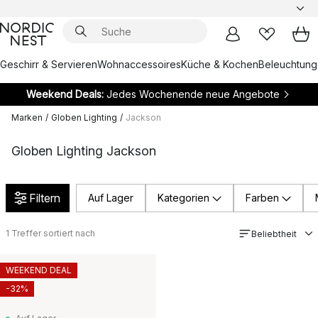
Geschirr & Servieren
Wohnaccessoires
Küche & Kochen
Beleuchtung
Weekend Deals:
Jedes Wochenende neue Angebote
Marken
/
Globen Lighting
/
Jackson
Globen Lighting Jackson
Filtern
Auf Lager
Kategorien
Farben
1
Treffer sortiert nach
Beliebtheit
WEEKEND DEAL
-32%