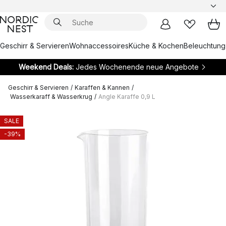
Geschirr & Servieren
Wohnaccessoires
Küche & Kochen
Beleuchtung
Weekend Deals:
Jedes Wochenende neue Angebote
Geschirr & Servieren
/
Karaffen & Kannen
/
Wasserkaraff & Wasserkrug
/
Angle Karaffe 0,9 L
SALE
-39%