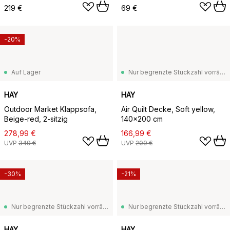
Blue
219 €
69 €
-20%
Auf Lager
Nur begrenzte Stückzahl vorrätig
HAY
HAY
Outdoor Market Klappsofa,
Air Quilt Decke, Soft yellow,
Beige-red, 2-sitzig
140x200 cm
278,99 €
166,99 €
UVP
349 €
UVP
209 €
-30%
-21%
Nur begrenzte Stückzahl vorrätig
Nur begrenzte Stückzahl vorrätig
HAY
HAY