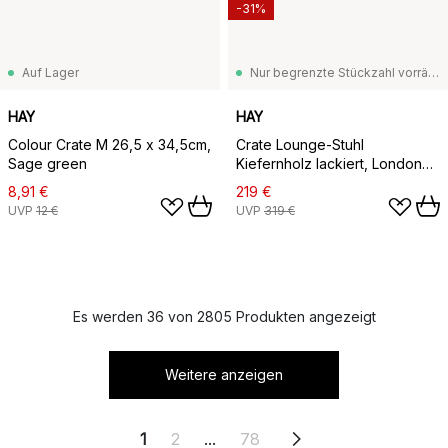
-31%
Auf Lager
Nur begrenzte Stückzahl vorrätig
HAY
HAY
Colour Crate M 26,5 x 34,5cm,
Crate Lounge-Stuhl
Sage green
Kiefernholz lackiert, London
fog
8,91 €
219 €
UVP
12 €
UVP
319 €
Es werden 36 von 2805 Produkten angezeigt
Weitere anzeigen
1
2
...
78