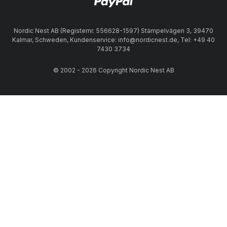
Nordic Nest AB (Registernr. 556628-1597) Stämpelvägen 3, 39470
Kalmar, Schweden, Kundenservice: info@nordicnest.de, Tel: +49 40
7430 3734
© 2002 - 2026 Copyright Nordic Nest AB