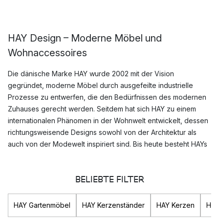
HAY Design – Moderne Möbel und
Wohnaccessoires
Die dänische Marke HAY wurde 2002 mit der Vision
gegründet, moderne Möbel durch ausgefeilte industrielle
Prozesse zu entwerfen, die den Bedürfnissen des modernen
Zuhauses gerecht werden. Seitdem hat sich HAY zu einem
internationalen Phänomen in der Wohnwelt entwickelt, dessen
richtungsweisende Designs sowohl von der Architektur als
auch von der Modewelt inspiriert sind. Bis heute besteht HAYs
Version darin, nachhaltige, hochwertige
Möbel
und
Wohnaccessoires
der Welt zugänglich zu machen.
BELIEBTE FILTER
Welche HAY Produkte sind am populärsten?
HAY Gartenmöbel
HAY Kerzenständer
HAY Kerzen
HAY
Das Sortiment von HAY präsentiert eine große Auswahl an