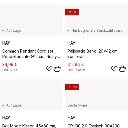
-25%
Auf Lager
Nur begrenzte Stückzahl vorrätig
HAY
HAY
Common Pendant Cord set
Palissade Bank 120x42 cm,
Pendelleuchte Ø12 cm, Rusty
Iron red
red
36,99 €
412,84 €
UVP
49 €
UVP
549 €
-50%
Auf Lager
Bestellware
HAY
HAY
Dot Mode Kissen 45x60 cm,
CPH30 2.0 Esstisch 90x200