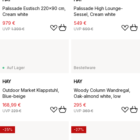
Palissade Esstisch 220x90 cm,
Palissade High Lounge-
Cream white
Sessel, Cream white
979 €
549 €
UVP
1.399 €
UVP
699 €
Auf Lager
Bestellware
HAY
HAY
Outdoor Market Klappstuhl,
Woody Column Wandregal,
Blue-beige
Oak-almond white, low
168,99 €
295 €
UVP
229 €
UVP
369 €
-25%
-27%