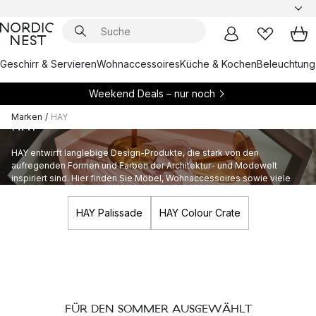
Geschirr & Servieren
Wohnaccessoires
Küche & Kochen
Beleuchtung
Weekend Deals – nur noch
Marken
/
HAY
HAY
HAY entwirft langlebige Design-Produkte, die stark von den
aufregenden Formen und Farben der Architektur- und Modewelt
inspiriert sind. Hier finden Sie Möbel, Wohnaccessoires sowie viele
weitere Designs von HAY.
HAY Palissade
HAY Colour Crate
FÜR DEN SOMMER AUSGEWÄHLT