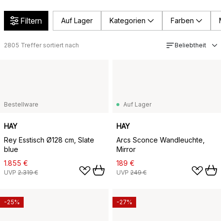
Filtern
Auf Lager
Kategorien
Farben
2805
Treffer sortiert nach
Beliebtheit
Bestellware
Auf Lager
HAY
HAY
Rey Esstisch Ø128 cm, Slate
Arcs Sconce Wandleuchte,
blue
Mirror
1.855 €
189 €
UVP
2.319 €
UVP
249 €
-25%
-27%