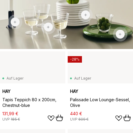
27,99 €
45 €
22,95 €
-28%
Auf Lager
Auf Lager
HAY
HAY
Tapis Teppich 80 x 200cm,
Palissade Low Lounge-Sessel,
Chestnut-blue
Olive
131,99 €
440 €
UVP
185 €
UVP
609 €