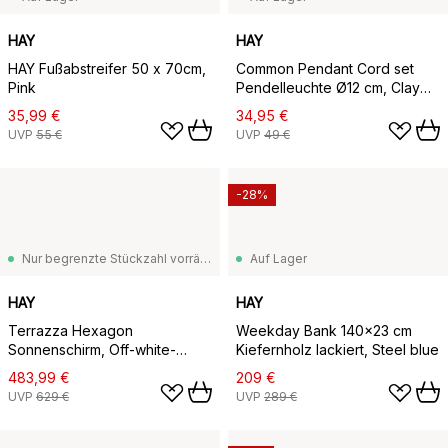
HAY
HAY
HAY Fußabstreifer 50 x 70cm,
Common Pendant Cord set
Pink
Pendelleuchte Ø12 cm, Clay
white
35,99 €
34,95 €
UVP
55 €
UVP
49 €
-28%
Nur begrenzte Stückzahl vorrätig
Auf Lager
HAY
HAY
Terrazza Hexagon
Weekday Bank 140x23 cm
Sonnenschirm, Off-white-
Kiefernholz lackiert, Steel blue
burgundy
483,99 €
209 €
UVP
629 €
UVP
289 €