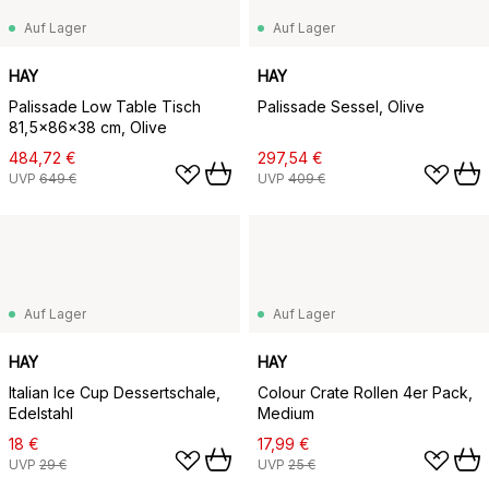
Auf Lager
Auf Lager
HAY
HAY
Palissade Low Table Tisch
Palissade Sessel, Olive
81,5x86x38 cm, Olive
484,72 €
297,54 €
UVP
649 €
UVP
409 €
Auf Lager
Auf Lager
HAY
HAY
Italian Ice Cup Dessertschale,
Colour Crate Rollen 4er Pack,
Edelstahl
Medium
18 €
17,99 €
UVP
29 €
UVP
25 €