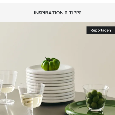
Wohnaccessoires sowie Möbel und weitere Wohndesign
Produkte, die unser tägliches Leben durch ihr durchdachtes
INSPIRATION & TIPPS
Design bereichern. Hier finden Sie alles was Sie für ein
modernes Zuhause brauchen, von
Sitzkissen
und praktischen
Aufbewahrungskisten
bis hin zu
Teppichen
sowie dekorative
Reportagen
Accessoires wie
Blumentöpfe
,
Kerzen
und
Vasen
finden Sie
hier für jeden Raum Ihres Zuhauses das passende Hay
Produkt.
Besonders beliebt ist die Gartnemöbel-Serie
Palissade
.
Top 3 Hay Designs
Colour Crate Aufbewahrungsbox von HAY
HAY Flowerpot
Candle Twist Kerze
Hay- Zusammenarbeit mit berühmten
Designern