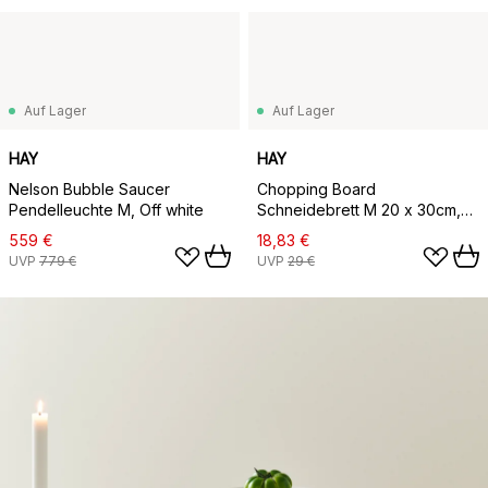
Auf Lager
Auf Lager
HAY
HAY
Nelson Bubble Saucer
Chopping Board
Pendelleuchte M, Off white
Schneidebrett M 20 x 30cm,
Lavender
559 €
18,83 €
UVP
779 €
UVP
29 €