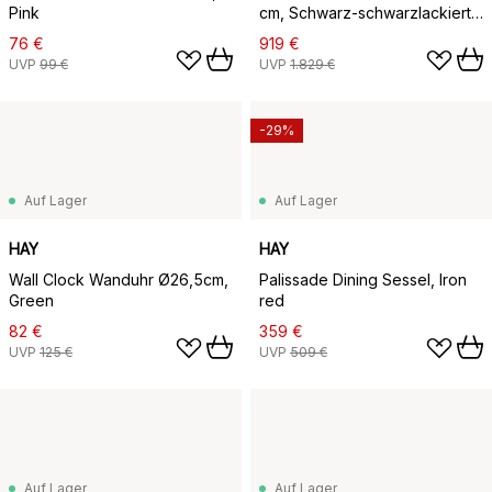
Pink
cm, Schwarz-schwarzlackiert
Eichenfurnier
76 €
919 €
UVP
99 €
UVP
1.829 €
-29%
Auf Lager
Auf Lager
HAY
HAY
Wall Clock Wanduhr Ø26,5cm,
Palissade Dining Sessel, Iron
Green
red
82 €
359 €
UVP
125 €
UVP
509 €
Auf Lager
Auf Lager