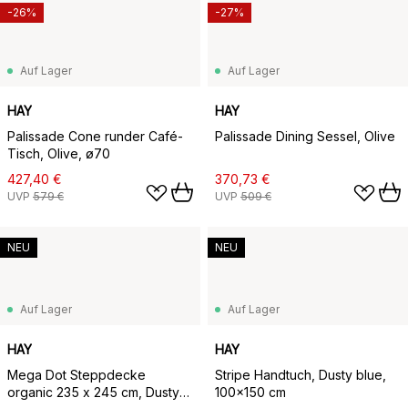
-26%
-27%
Auf Lager
Auf Lager
HAY
HAY
Palissade Cone runder Café-
Palissade Dining Sessel, Olive
Tisch, Olive, ø70
427,40 €
370,73 €
UVP
579 €
UVP
509 €
NEU
NEU
Auf Lager
Auf Lager
HAY
HAY
Mega Dot Steppdecke
Stripe Handtuch, Dusty blue,
organic 235 x 245 cm, Dusty
100x150 cm