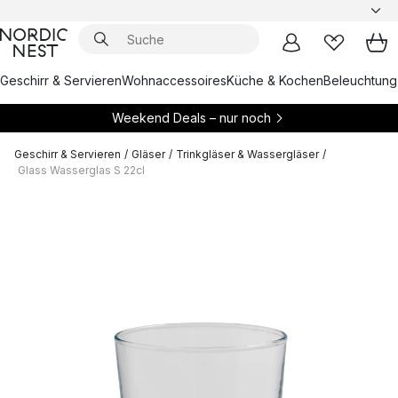
Geschirr & Servieren
Wohnaccessoires
Küche & Kochen
Beleuchtung
Weekend Deals – nur noch
Geschirr & Servieren
/
Gläser
/
Trinkgläser & Wassergläser
/
Glass Wasserglas S 22cl