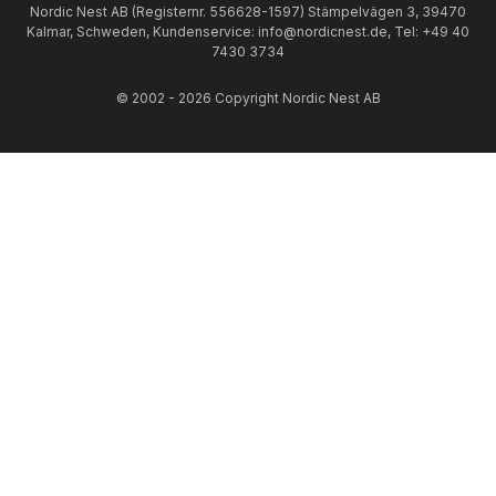
Nordic Nest AB (Registernr. 556628-1597) Stämpelvägen 3, 39470
Kalmar, Schweden, Kundenservice: info@nordicnest.de, Tel: +49 40
7430 3734
© 2002 - 2026 Copyright Nordic Nest AB