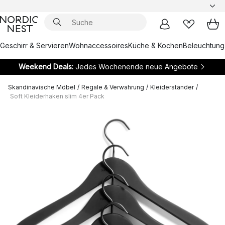
Geschirr & Servieren
Wohnaccessoires
Küche & Kochen
Beleuchtung
Weekend Deals:
Jedes Wochenende neue Angebote
Skandinavische Möbel
/
Regale & Verwahrung
/
Kleiderständer
/
Soft Kleiderhaken slim 4er Pack