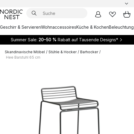
Geschirr & Servieren
Wohnaccessoires
Küche & Kochen
Beleuchtung
Summer Sale:
20–50 %
Rabatt auf Tausende Designs*
Skandinavische Möbel
/
Stühle & Hocker
/
Barhocker
/
Hee Barstuhl 65 cm