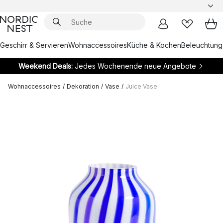
Geschirr & Servieren
Wohnaccessoires
Küche & Kochen
Beleuchtung
Weekend Deals:
Jedes Wochenende neue Angebote
Wohnaccessoires
/
Dekoration
/
Vase
/
Juice Vase