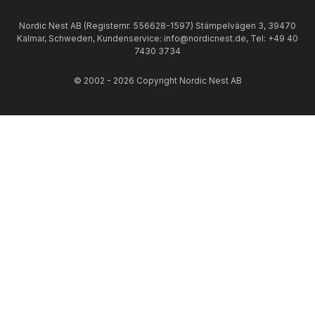
Nordic Nest AB (Registernr. 556628-1597) Stämpelvägen 3, 39470
Kalmar, Schweden, Kundenservice: info@nordicnest.de, Tel: +49 40
7430 3734
© 2002 - 2026 Copyright Nordic Nest AB