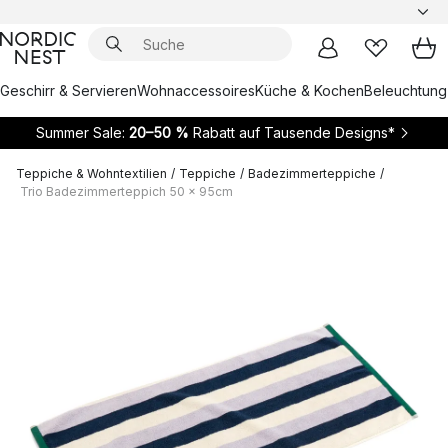
Geschirr & Servieren
Wohnaccessoires
Küche & Kochen
Beleuchtung
Summer Sale:
20–50 %
Rabatt auf Tausende Designs*
Teppiche & Wohntextilien
/
Teppiche
/
Badezimmerteppiche
/
Trio Badezimmerteppich 50 x 95cm