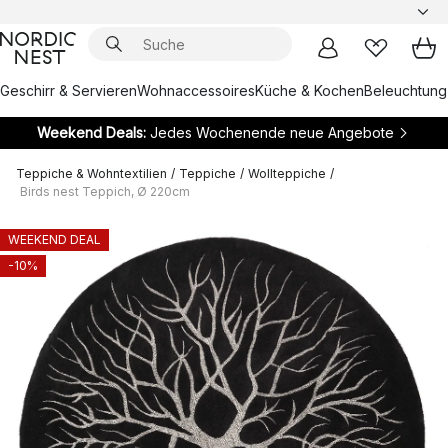
Geschirr & Servieren
Wohnaccessoires
Küche & Kochen
Beleuchtung
Weekend Deals:
Jedes Wochenende neue Angebote
Teppiche & Wohntextilien
/
Teppiche
/
Wollteppiche
/
Birds nest Teppich, Ø 220cm
WEEKEND DEAL
-10%