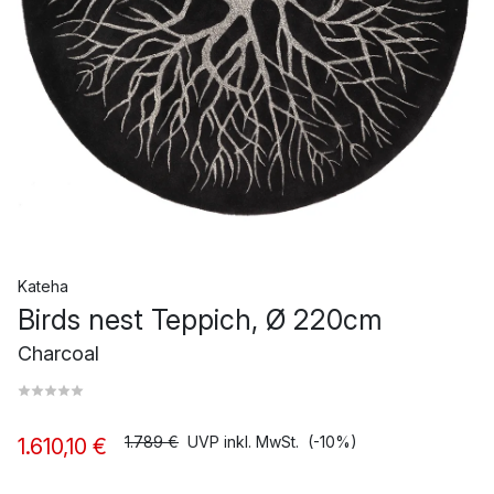
Kateha
Birds nest Teppich, Ø 220cm
Charcoal
1.789 €
UVP inkl. MwSt.
(-10%)
1.610,10 €