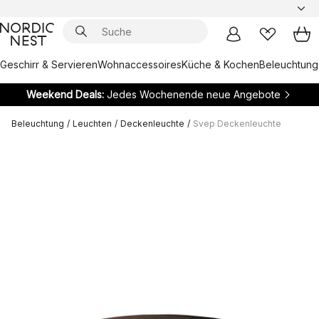
Geschirr & Servieren
Wohnaccessoires
Küche & Kochen
Beleuchtung
Weekend Deals:
Jedes Wochenende neue Angebote
Beleuchtung
/
Leuchten
/
Deckenleuchte
/
Svep Deckenleuchte