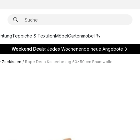
chtung
Teppiche & Textilien
Möbel
Gartenmöbel %
Weekend Deals:
Jedes Wochenende neue Angebote
 Zierkissen
/
Rope Deco Kissenbezug 50x50 cm Baumwolle