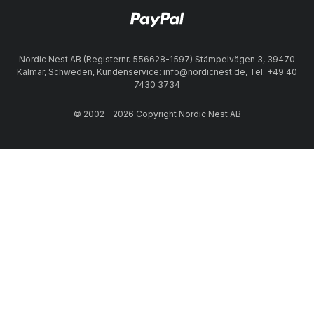
Nordic Nest AB (Registernr. 556628-1597) Stämpelvägen 3, 39470
Kalmar, Schweden, Kundenservice: info@nordicnest.de, Tel: +49 40
7430 3734
© 2002 - 2026 Copyright Nordic Nest AB