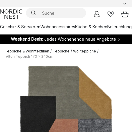
Geschirr & Servieren
Wohnaccessoires
Küche & Kochen
Beleuchtung
Weekend Deals:
Jedes Wochenende neue Angebote
Teppiche & Wohntextilien
/
Teppiche
/
Wollteppiche
/
Alton Teppich 170 x 240cm