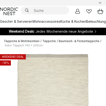
Geschirr & Servieren
Wohnaccessoires
Küche & Kochen
Beleuchtung
Weekend Deals:
Jedes Wochenende neue Angebote
Teppiche & Wohntextilien
/
Teppiche
/
Baumwoll- & Flickenteppiche
/
Asko Teppich 140 x 200cm
WEEKEND DEAL
-10%