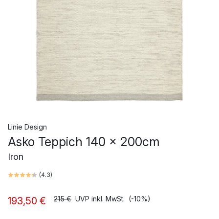
Linie Design
Asko Teppich 140 x 200cm
Iron
(
4.3
)
215 €
UVP inkl. MwSt.
(-10%)
193,50 €