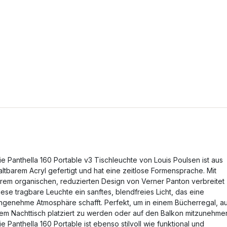
ie Panthella 160 Portable v3 Tischleuchte von Louis Poulsen ist aus
altbarem Acryl gefertigt und hat eine zeitlose Formensprache. Mit
hrem organischen, reduzierten Design von Verner Panton verbreitet
iese tragbare Leuchte ein sanftes, blendfreies Licht, das eine
ngenehme Atmosphäre schafft. Perfekt, um in einem Bücherregal, a
em Nachttisch platziert zu werden oder auf den Balkon mitzunehme
ie Panthella 160 Portable ist ebenso stilvoll wie funktional und