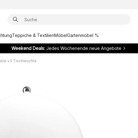
chtung
Teppiche & Textilien
Möbel
Gartenmöbel %
Weekend Deals:
Jedes Wochenende neue Angebote
able v3 Tischleuchte