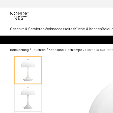
Geschirr & Servieren
Wohnaccessoires
Küche & Kochen
Beleu
Beleuchtung
/
Leuchten
/
Kabellose Tischlampe
/
Panthella 160 Port