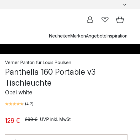
Neuheiten
Marken
Angebote
Inspiration
Verner Panton
für
Louis Poulsen
Panthella 160 Portable v3
Tischleuchte
Opal white
(
4.7
)
200 €
UVP inkl. MwSt.
129 €