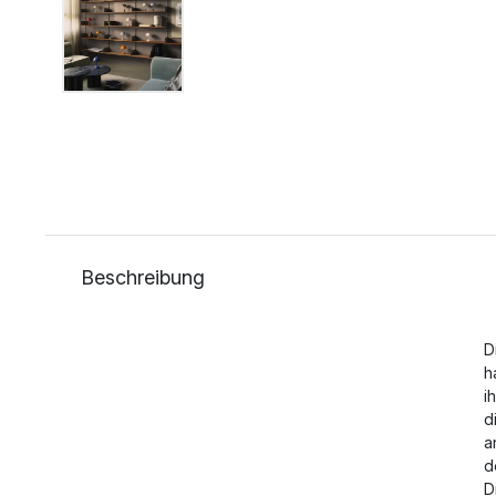
Beschreibung
D
h
i
d
a
d
D