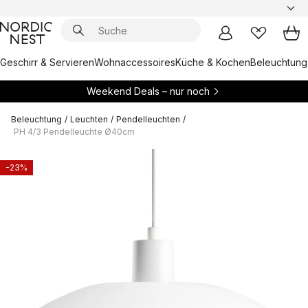
Geschirr & Servieren
Wohnaccessoires
Küche & Kochen
Beleuchtung
Weekend Deals – nur noch
Beleuchtung
/
Leuchten
/
Pendelleuchten
/
PH 4/3 Pendelleuchte Ø40cm
-23%