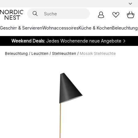
Geschirr & Servieren
Wohnaccessoires
Küche & Kochen
Beleuchtung
Weekend Deals:
Jedes Wochenende neue Angebote
Beleuchtung
/
Leuchten
/
Stehleuchten
/
Mosaik Stehleuchte