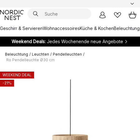
Geschirr & Servieren
Wohnaccessoires
Küche & Kochen
Beleuchtung
Weekend Deals:
Jedes Wochenende neue Angebote
Beleuchtung
/
Leuchten
/
Pendelleuchten
/
Ro Pendelleuchte Ø30 cm
WEEKEND DEAL
-21%