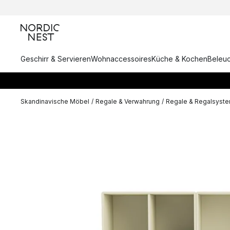
Geschirr & Servieren
Wohnaccessoires
Küche & Kochen
Beleu
Skandinavische Möbel
/
Regale & Verwahrung
/
Regale & Regalsyst