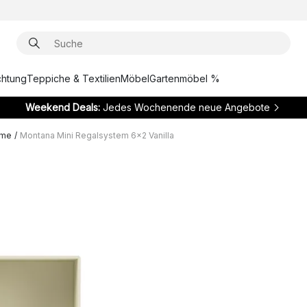
chtung
Teppiche & Textilien
Möbel
Gartenmöbel %
Weekend Deals:
Jedes Wochenende neue Angebote
eme
/
Montana Mini Regalsystem 6x2 Vanilla