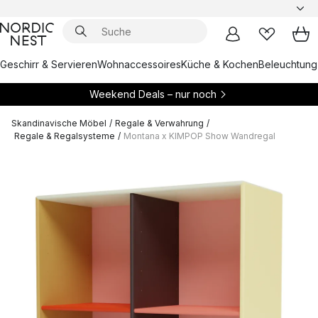
Geschirr & Servieren
Wohnaccessoires
Küche & Kochen
Beleuchtung
Weekend Deals – nur noch
Skandinavische Möbel
/
Regale & Verwahrung
/
Regale & Regalsysteme
/
Montana x KIMPOP Show Wandregal