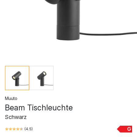
Muuto
Beam Tischleuchte
Schwarz
G
(
4.5
)