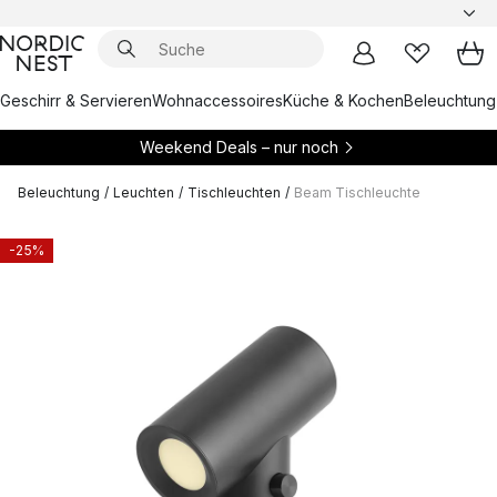
Geschirr & Servieren
Wohnaccessoires
Küche & Kochen
Beleuchtung
Weekend Deals – nur noch
Beleuchtung
/
Leuchten
/
Tischleuchten
/
Beam Tischleuchte
-25%