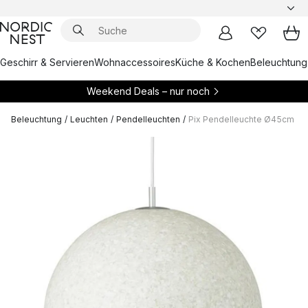
Geschirr & Servieren
Wohnaccessoires
Küche & Kochen
Beleuchtung
Weekend Deals – nur noch
Beleuchtung
/
Leuchten
/
Pendelleuchten
/
Pix Pendelleuchte Ø45cm