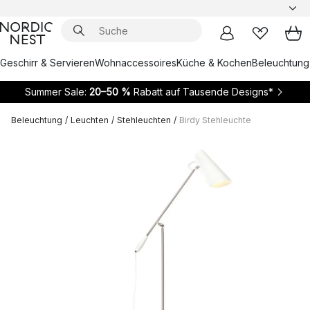
Geschirr & Servieren
Wohnaccessoires
Küche & Kochen
Beleuchtung
Summer Sale:
20–50 %
Rabatt auf Tausende Designs*
Beleuchtung
/
Leuchten
/
Stehleuchten
/
Birdy Stehleuchte