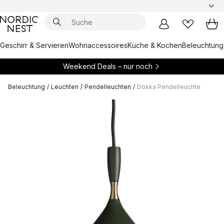
Geschirr & Servieren
Wohnaccessoires
Küche & Kochen
Beleuchtung
Weekend Deals – nur noch
Beleuchtung
/
Leuchten
/
Pendelleuchten
/
Dokka Pendelleuchte