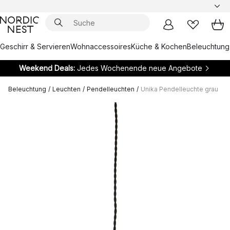
Geschirr & Servieren
Wohnaccessoires
Küche & Kochen
Beleuchtung
Weekend Deals:
Jedes Wochenende neue Angebote
Beleuchtung
/
Leuchten
/
Pendelleuchten
/
Unika Pendelleuchte grau