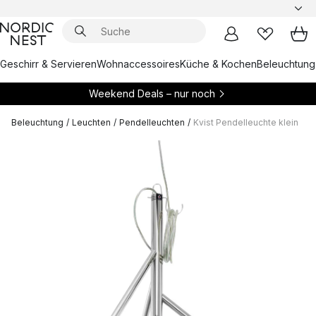
Geschirr & Servieren
Wohnaccessoires
Küche & Kochen
Beleuchtung
Weekend Deals – nur noch
Beleuchtung
/
Leuchten
/
Pendelleuchten
/
Kvist Pendelleuchte klein