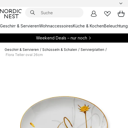
Geschirr & Servieren
Wohnaccessoires
Küche & Kochen
Beleuchtung
Weekend Deals – nur noch
Geschirr & Servieren
/
Schüsseln & Schalen
/
Servierplatten
/
Flora Teller oval 26cm