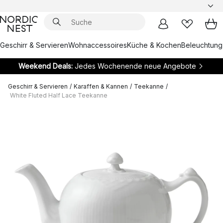
Geschirr & Servieren
Wohnaccessoires
Küche & Kochen
Beleuchtung
Weekend Deals:
Jedes Wochenende neue Angebote
Geschirr & Servieren
/
Karaffen & Kannen
/
Teekanne
/
White Fluted Half Lace Teekanne