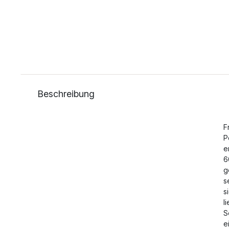
Beschreibung
F
P
e
6
g
s
s
l
S
e