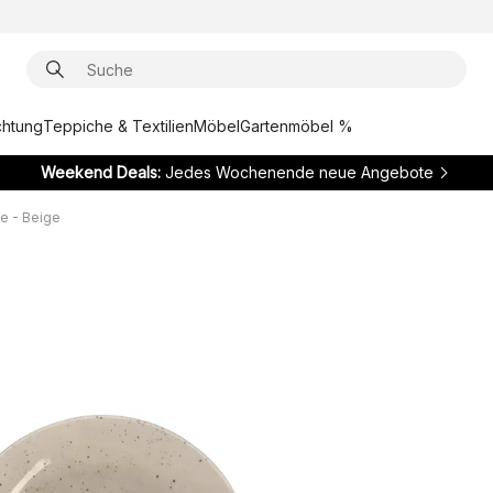
chtung
Teppiche & Textilien
Möbel
Gartenmöbel %
Weekend Deals:
Jedes Wochenende neue Angebote
le - Beige