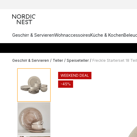
Geschirr & Servieren
Wohnaccessoires
Küche & Kochen
Beleu
Geschirr & Servieren
/
Teller
/
Speiseteller
/
Freckle Starterset 18 Tei
WEEKEND DEAL
-45%