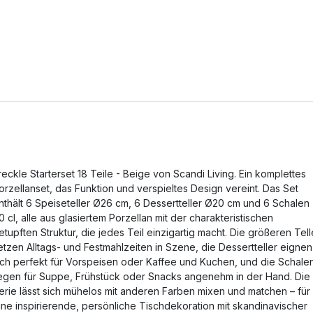
reckle Starterset 18 Teile - Beige von Scandi Living. Ein komplettes
orzellanset, das Funktion und verspieltes Design vereint. Das Set
nthält 6 Speiseteller Ø26 cm, 6 Dessertteller Ø20 cm und 6 Schalen
0 cl, alle aus glasiertem Porzellan mit der charakteristischen
etupften Struktur, die jedes Teil einzigartig macht. Die größeren Tell
etzen Alltags- und Festmahlzeiten in Szene, die Dessertteller eignen
ich perfekt für Vorspeisen oder Kaffee und Kuchen, und die Schale
iegen für Suppe, Frühstück oder Snacks angenehm in der Hand. Die
erie lässt sich mühelos mit anderen Farben mixen und matchen – für
ine inspirierende, persönliche Tischdekoration mit skandinavischer