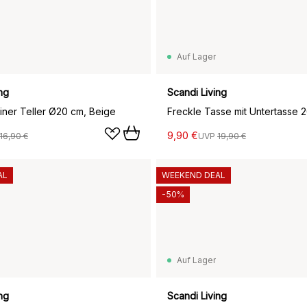
Auf Lager
ng
Scandi Living
einer Teller Ø20 cm, Beige
Freckle Tasse mit Untertasse 2
9,90 €
16,90 €
UVP
19,90 €
AL
WEEKEND DEAL
-50%
Auf Lager
ng
Scandi Living