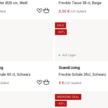
ller Ø26 cm, Weiß
Freckle Tasse 38 cl, Beige
6,50 €
90 €
UVP
12,90 €
SALE
-60%
Auf Lager
ng
Scandi Living
hale 60 cl, Schwarz
Freckle Schale 26cl, Schwarz
6 €
17,90 €
UVP
14,90 €
WEEKEND DEAL
-45%