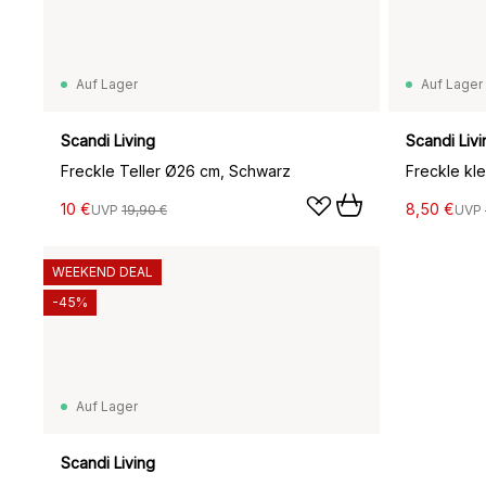
Auf Lager
Auf Lager
Scandi Living
Scandi Livi
Freckle Teller Ø26 cm, Schwarz
Freckle kl
10 €
8,50 €
UVP
19,90 €
UVP
WEEKEND DEAL
-45%
Auf Lager
Scandi Living