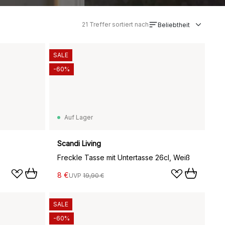
21
Treffer sortiert nach
Beliebtheit
SALE
-60%
Auf Lager
Scandi Living
Freckle Tasse mit Untertasse 26cl, Weiß
8 €
UVP
19,90 €
SALE
-60%