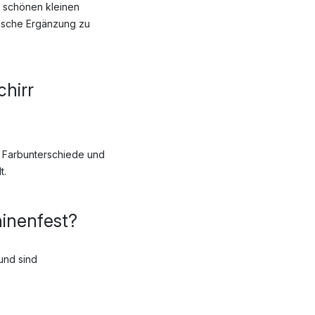
e schönen kleinen
tische Ergänzung zu
chirr
n Farbunterschiede und
t.
hinenfest?
und sind