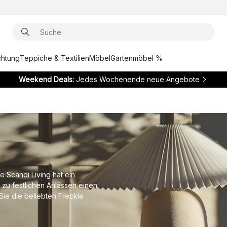
chtung
Teppiche & Textilien
Möbel
Gartenmöbel %
Weekend Deals:
Jedes Wochenende neue Angebote
 Scandi Living hat ein
 zu festlichen Anlässen einen
Sie die beliebten Freckle