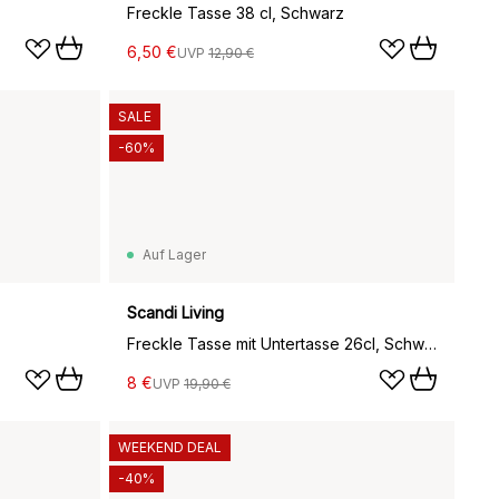
Freckle Tasse 38 cl, Schwarz
6,50 €
UVP
12,90 €
SALE
-60%
Auf Lager
Scandi Living
Freckle Tasse mit Untertasse 26cl, Schwarz
8 €
UVP
19,90 €
WEEKEND DEAL
-40%