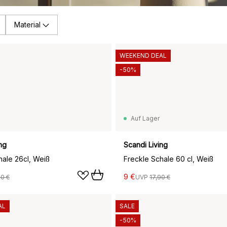
Material
WEEKEND DEAL
-50%
Auf Lager
ng
Scandi Living
hale 26cl, Weiß
Freckle Schale 60 cl, Weiß
9 €
90 €
UVP
17,90 €
AL
SALE
-50%