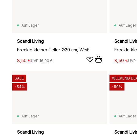
Auf Lager
Auf Lager
Scandi Living
Scandi Livi
Freckle kleiner Teller Ø20 cm, Weiß
Freckle kl
8,50 €
8,50 €
UVP
16,90 €
UVP
SALE
WEEKEND DE
-54%
-50%
Auf Lager
Auf Lager
Scandi Living
Scandi Livi