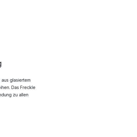
g
 aus glasiertem
eihen. Das Freckle
ndung zu allen