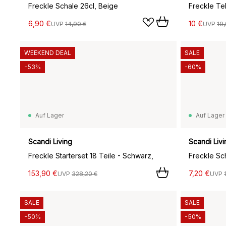
Freckle Schale 26cl, Beige
Freckle Te
6,90 €
10 €
UVP
14,90 €
UVP
19,
WEEKEND DEAL
SALE
-53%
-60%
Auf Lager
Auf Lager
Scandi Living
Scandi Livi
Freckle Starterset 18 Teile - Schwarz,
Freckle Sc
153,90 €
7,20 €
UVP
328,20 €
UVP
SALE
SALE
-50%
-50%