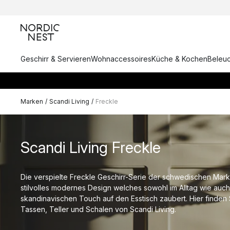
Geschirr & Servieren
Wohnaccessoires
Küche & Kochen
Beleu
Marken
/
Scandi Living
/
Freckle
Scandi Living Freckle
Die verspielte Freckle Geschirr-Serie der schwedischen Marke
stilvolles modernes Design welches sowohl im Alltag wie auch
skandinavischen Touch auf den Esstisch zaubert. Hier finden 
Tassen, Teller und Schalen von Scandi Living.