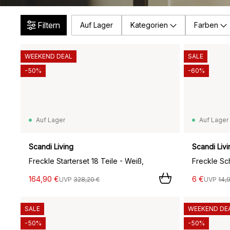
Filtern
Auf Lager
Kategorien
Farben
WEEKEND DEAL
SALE
-50%
-60%
Auf Lager
Auf Lager
Scandi Living
Scandi Livi
Freckle Starterset 18 Teile - Weiß,
Freckle Sc
164,90 €
6 €
UVP
328,20 €
UVP
14,
SALE
WEEKEND DE
-50%
-50%