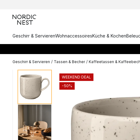
Geschirr & Servieren
Wohnaccessoires
Küche & Kochen
Beleu
Geschirr & Servieren
/
Tassen & Becher
/
Kaffeetassen & Kaffeebec
WEEKEND DEAL
-50%