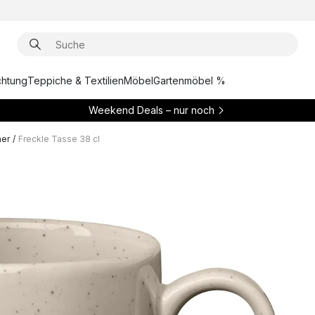
chtung
Teppiche & Textilien
Möbel
Gartenmöbel %
Weekend Deals – nur noch
her
/
Freckle Tasse 38 cl