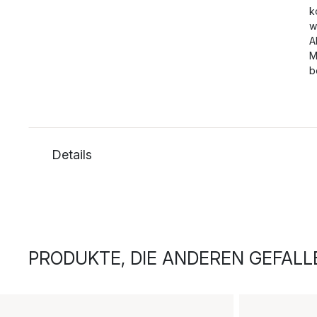
k
w
A
M
b
Details
PRODUKTE, DIE ANDEREN GEFALL