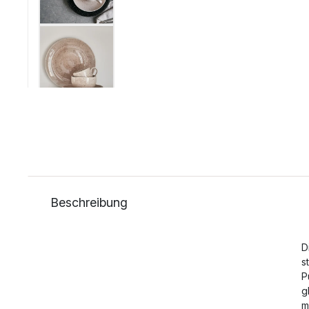
Beschreibung
D
s
P
g
m