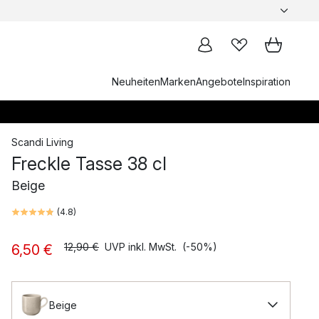
Neuheiten
Marken
Angebote
Inspiration
Scandi Living
Freckle Tasse 38 cl
Beige
(
4.8
)
12,90 €
UVP inkl. MwSt.
(-50%)
6,50 €
Beige