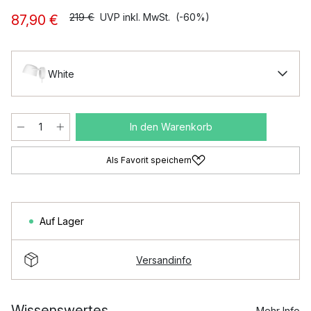
219 €
UVP inkl. MwSt.
(-60%)
87,90 €
White
In den Warenkorb
Als Favorit speichern
Auf Lager
Versandinfo
Wissenswertes
Mehr Info