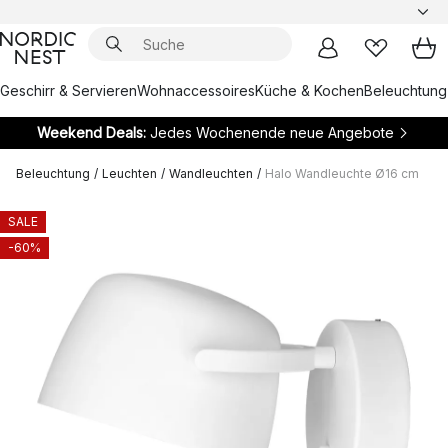
Geschirr & Servieren
Wohnaccessoires
Küche & Kochen
Beleuchtung
Weekend Deals:
Jedes Wochenende neue Angebote
Beleuchtung
/
Leuchten
/
Wandleuchten
/
Halo Wandleuchte Ø16 cm
SALE
-60%