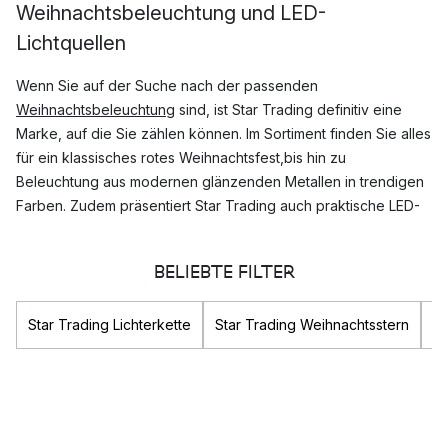
Weihnachtsbeleuchtung und LED-
Lichtquellen
Wenn Sie auf der Suche nach der passenden
Weihnachtsbeleuchtung
sind, ist Star Trading definitiv eine
Marke, auf die Sie zählen können. Im Sortiment finden Sie alles
für ein klassisches rotes Weihnachtsfest,bis hin zu
Beleuchtung aus modernen glänzenden Metallen in trendigen
Farben. Zudem präsentiert Star Trading auch praktische LED-
Glühbirnen in unterschiedlichen Größen und Formen.
BELIEBTE FILTER
Was sind die Top Produkte von Star Trading?
Star Trading ist für seine zauberhafte Weihnachtsbeleuchtung
Star Trading Lichterkette
Star Trading Weihnachtsstern
St
weltbekannt. Im Sortiment von Star Trading findet man nicht nur
die berühmten skandinavischen Weihnachtssterne, sondern
auch
Adventskerzenhalter
,
Lichterketten
und LED-Glühbirnen.
Zu den Bestellern von Star Trading zählen unter anderem
Kollektionen wie: