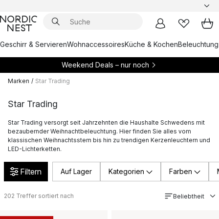
Geschirr & Servieren
Wohnaccessoires
Küche & Kochen
Beleuchtung
Weekend Deals – nur noch
Marken
/
Star Trading
Star Trading
Star Trading versorgt seit Jahrzehnten die Haushalte Schwedens mit
bezaubernder Weihnachtbeleuchtung. Hier finden Sie alles vom
klassischen Weihnachtsstern bis hin zu trendigen Kerzenleuchtern und
LED-Lichterketten.
Filtern
Auf Lager
Kategorien
Farben
202
Treffer sortiert nach
Beliebtheit