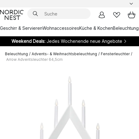
Geschirr & Servieren
Wohnaccessoires
Küche & Kochen
Beleuchtung
Weekend Deals:
Jedes Wochenende neue Angebote
Beleuchtung
/
Advents- & Weihnachtsbeleuchtung
/
Fensterleuchter
/
Arrow Adventsleuchter 64,5cm