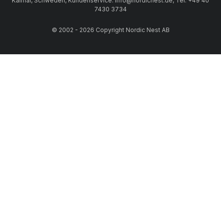
Kalmar, Schweden, Kundenservice: info@nordicnest.de, Tel: +49 40
7430 3734
© 2002 - 2026 Copyright Nordic Nest AB