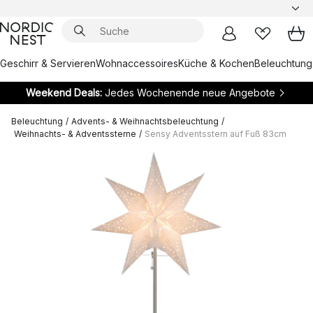
Geschirr & Servieren
Wohnaccessoires
Küche & Kochen
Beleuchtung
Weekend Deals:
Jedes Wochenende neue Angebote
Beleuchtung
/
Advents- & Weihnachtsbeleuchtung
/
Weihnachts- & Adventssterne
/
Sensy Adventsstern auf Fuß 83cm