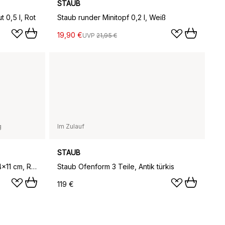
STAUB
 0,5 l, Rot
Staub runder Minitopf 0,2 l, Weiß
19,90 €
UVP
21,95 €
g
Im Zulauf
STAUB
Staub rechteckige Ofenform 14x11 cm, Rot
Staub Ofenform 3 Teile, Antik türkis
119 €