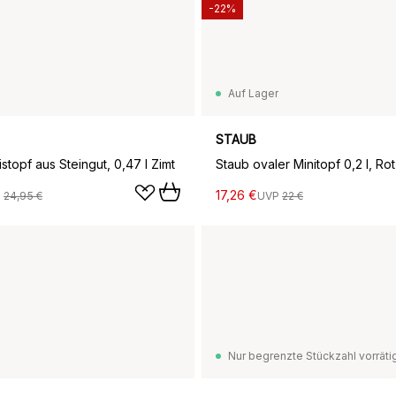
-22%
Auf Lager
STAUB
stopf aus Steingut, 0,47 l Zimt
Staub ovaler Minitopf 0,2 l, Rot
17,26 €
P
24,95 €
UVP
22 €
Nur begrenzte Stückzahl vorräti