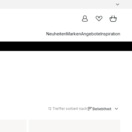
Neuheiten
Marken
Angebote
Inspiration
12
Treffer sortiert nach
Beliebtheit