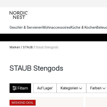
Geschirr & Servieren
Wohnaccessoires
Küche & Kochen
Beleu
Marken
/
STAUB
/
Staub Stengods
STAUB Stengods
Filtern
Auf Lager
Kategorien
Farben
WEEKEND DEAL