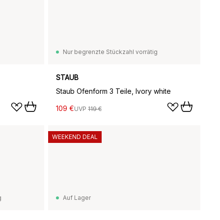
Nur begrenzte Stückzahl vorrätig
STAUB
Staub Ofenform 3 Teile, Ivory white
109 €
UVP
119 €
WEEKEND DEAL
g
Auf Lager