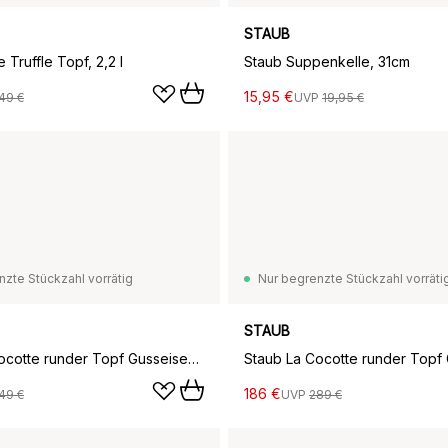
STAUB
 Truffle Topf, 2,2 l
Staub Suppenkelle, 31cm
15,95 €
49 €
UVP
19,95 €
nzte Stückzahl vorrätig
Nur begrenzte Stückzahl vorräti
STAUB
Staub La Cocotte runder Topf Gusseisen 5,2 l, Cherry Blossom
186 €
49 €
UVP
289 €