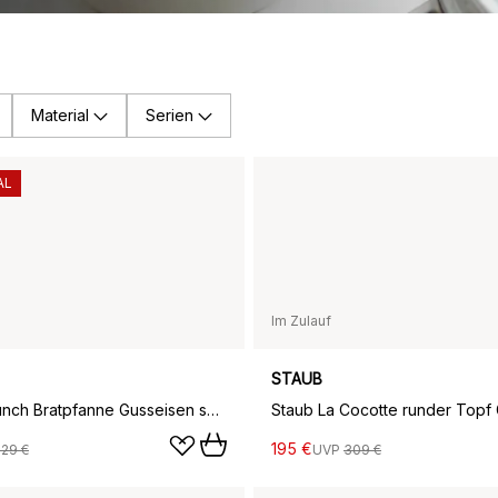
Material
Serien
AL
Im Zulauf
STAUB
Buster & Punch Bratpfanne Gusseisen schwarz Ø28 cm, Messinggriff
195 €
229 €
UVP
309 €