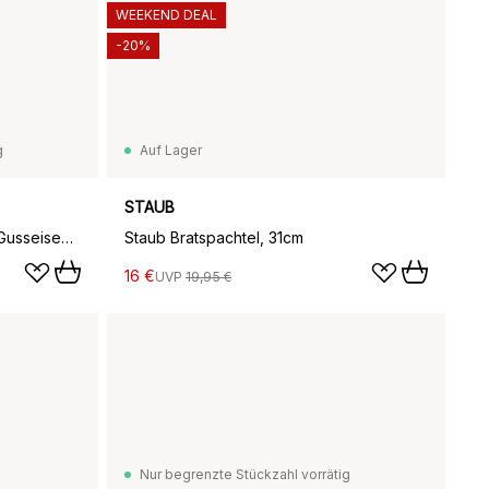
WEEKEND DEAL
-20%
g
Auf Lager
STAUB
Staub La Cocotte ovaler Topf Gusseisen 6,7 L., Basilikumgrün
Staub Bratspachtel, 31cm
16 €
UVP
19,95 €
Nur begrenzte Stückzahl vorrätig