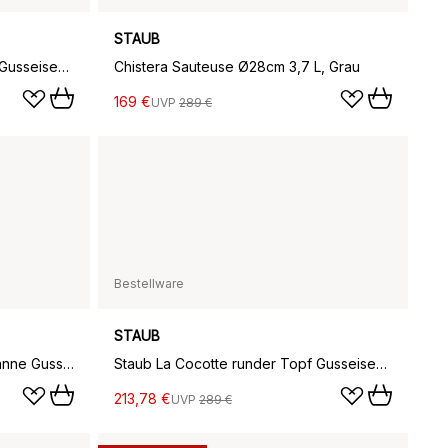
STAUB
Staub La Cocotte runder Topf Gusseisen 5,2 l, Basilikumgrün
Chistera Sauteuse Ø28cm 3,7 L, Grau
169 €
UVP
289 €
Bestellware
STAUB
Staub Chistera tiefe Schmorpfanne Gusseisen Ø24 cm, Granatrot
Staub La Cocotte runder Topf Gusseisen 2,6 L, Basilikumgrün
213,78 €
UVP
289 €