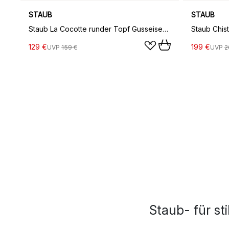
STAUB
STAUB
Staub La Cocotte runder Topf Gusseisen 1,2 L, Grafitgrau
129 €
199 €
UVP
159 €
UVP
2
Staub- für s