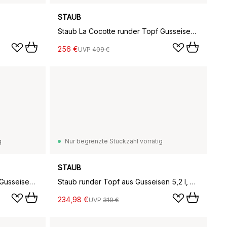
STAUB
Staub La Cocotte runder Topf Gusseisen 6,7 L, Granatrot
256 €
UVP
409 €
g
Nur begrenzte Stückzahl vorrätig
STAUB
Staub La Cocotte runder Topf Gusseisen 2,6 L, Granatrot
Staub runder Topf aus Gusseisen 5,2 l, Salvia
234,98 €
UVP
319 €