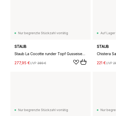
Nur begrenzte Stückzahl vorrätig
Auf Lager
STAUB
STAUB
Staub La Cocotte runder Topf Gusseisen 6,7 L, Eukalyptus
Chistera S
277,95 €
221 €
UVP
389 €
UVP
2
Nur begrenzte Stückzahl vorrätig
Nur begre