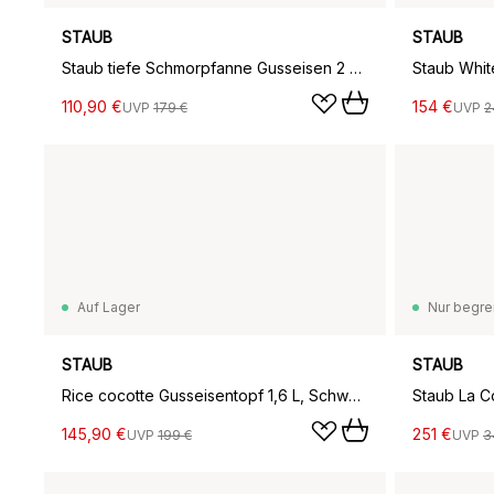
STAUB
STAUB
Staub tiefe Schmorpfanne Gusseisen 2 Griffe schwarz, Ø26 cm
Staub White
110,90 €
154 €
UVP
179 €
UVP
2
Auf Lager
Nur begre
STAUB
STAUB
Rice cocotte Gusseisentopf 1,6 L, Schwarz
145,90 €
251 €
UVP
199 €
UVP
3