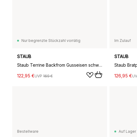
Nur begrenzte Stückzahl vorrätig
Im Zulauf
STAUB
STAUB
Staub Terrine Backfrom Gusseisen schwarz, 30x11 cm
122,95 €
126,95 €
UVP
169 €
U
Bestellware
Auf Lager