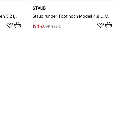
STAUB
Staub runder Topf aus Gusseisen 5,2 l, Schwarz
Staub runder Topf hoch Modell 4,8 L, Mattschwarz
194 €
UVP
329 €