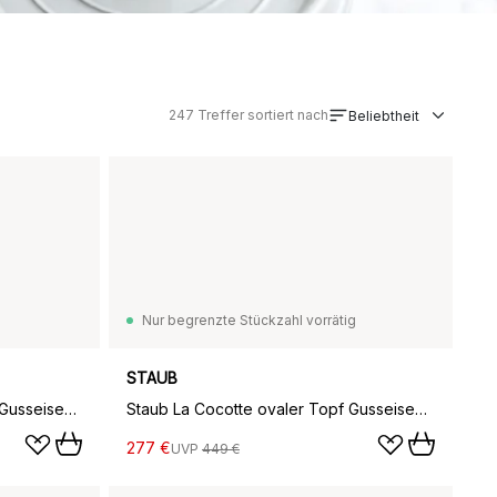
247
Treffer sortiert nach
Beliebtheit
Nur begrenzte Stückzahl vorrätig
STAUB
Staub La Cocotte runder Topf Gusseisen 3,8 L, Eukalyptus
Staub La Cocotte ovaler Topf Gusseisen 8 L, Schwarz
277 €
UVP
449 €