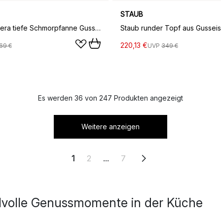
STAUB
Staub Chistera tiefe Schmorpfanne Gusseisen Ø24 cm, Basilikumgrün
220,13 €
69 €
UVP
349 €
Es werden 36 von 247 Produkten angezeigt
Weitere anzeigen
1
2
...
7
tilvolle Genussmomente in der Küche