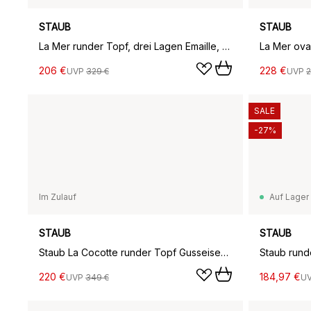
STAUB
STAUB
La Mer runder Topf, drei Lagen Emaille, 3,8 l
206 €
228 €
UVP
329 €
UVP
2
SALE
-27%
Im Zulauf
Auf Lager
STAUB
STAUB
Staub La Cocotte runder Topf Gusseisen 5,2 l, Eukalyptus
220 €
184,97 €
UVP
349 €
U