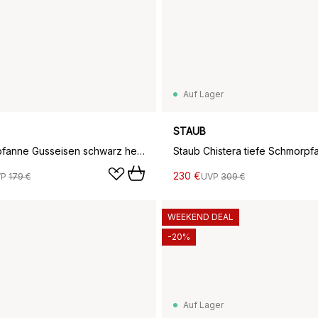
Auf Lager
STAUB
Staub Bratpfanne Gusseisen schwarz heller Holzgriff, Ø26 cm
230 €
VP
179 €
UVP
309 €
WEEKEND DEAL
-20%
Auf Lager