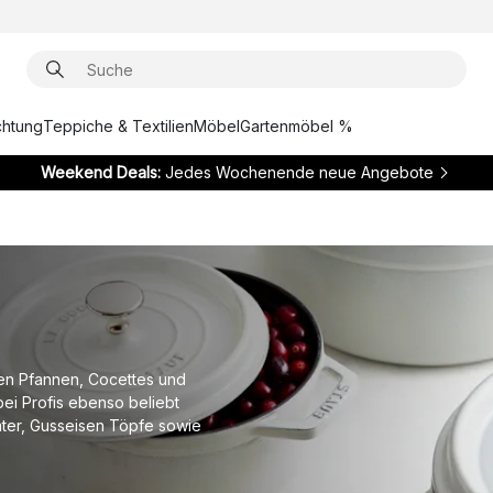
chtung
Teppiche & Textilien
Möbel
Gartenmöbel %
Weekend Deals:
Jedes Wochenende neue Angebote
gen Pfannen, Cocettes und
ei Profis ebenso beliebt
äter, Gusseisen Töpfe sowie