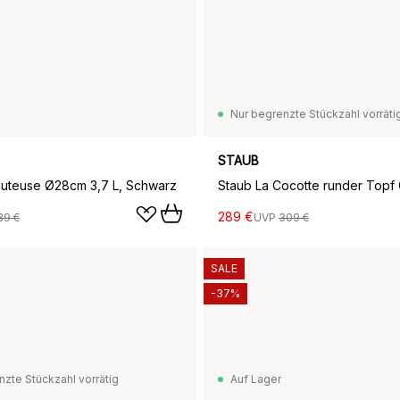
Nur begrenzte Stückzahl vorräti
STAUB
auteuse Ø28cm 3,7 L, Schwarz
289 €
89 €
UVP
309 €
SALE
-37%
nzte Stückzahl vorrätig
Auf Lager