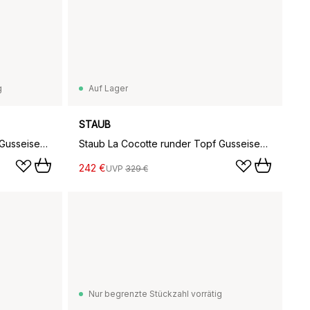
g
Auf Lager
STAUB
Staub La Cocotte runder Topf Gusseisen 3,8 L, Cherry Blossom
Staub La Cocotte runder Topf Gusseisen 3,8 L, Basilikumgrün
242 €
UVP
329 €
Nur begrenzte Stückzahl vorrätig