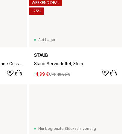
WEEKEND DEAL
-25%
Auf Lager
STAUB
Staub Chistera tiefe Schmorpfanne Gusseisen Ø28 cm, Basilikumgrün
Staub Servierlöffel, 31cm
14,99 €
UVP
19,95 €
Nur begrenzte Stückzahl vorrätig