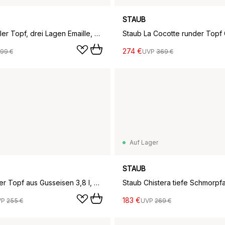
STAUB
La Mer ovaler Topf, drei Lagen Emaille, 32cm
274 €
99 €
UVP
369 €
Auf Lager
STAUB
Staub runder Topf aus Gusseisen 3,8 l, Salvia
183 €
VP
255 €
UVP
269 €