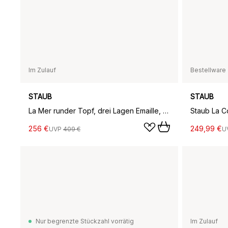
Im Zulauf
Bestellware
STAUB
STAUB
La Mer runder Topf, drei Lagen Emaille, 6,7 l
256 €
249,99 €
UVP
409 €
U
Nur begrenzte Stückzahl vorrätig
Im Zulauf