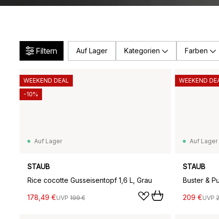
Filtern
Auf Lager
Kategorien
Farben
WEEKEND DEAL
WEEKEND DE
-10%
Auf Lager
Auf Lager
STAUB
STAUB
Rice cocotte Gusseisentopf 1,6 L, Grau
178,49 €
209 €
UVP
199 €
UVP