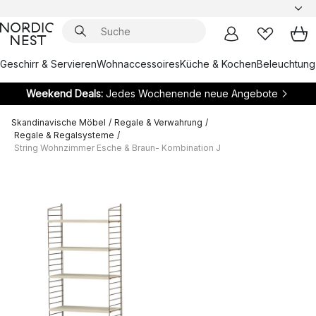
Geschirr & Servieren
Wohnaccessoires
Küche & Kochen
Beleuchtung
Weekend Deals:
Jedes Wochenende neue Angebote
Skandinavische Möbel
/
Regale & Verwahrung
/
Regale & Regalsysteme
/
String Wohnzimmer Esche & Braun- Kombination J