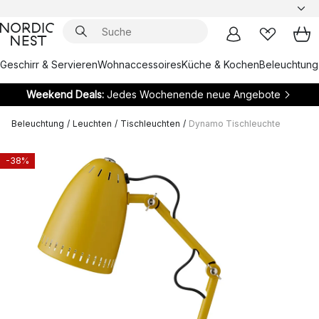
Geschirr & Servieren
Wohnaccessoires
Küche & Kochen
Beleuchtung
Weekend Deals:
Jedes Wochenende neue Angebote
Beleuchtung
/
Leuchten
/
Tischleuchten
/
Dynamo Tischleuchte
-38%