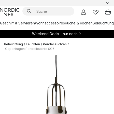
Geschirr & Servieren
Wohnaccessoires
Küche & Kochen
Beleuchtung
Weekend Deals – nur noch
Beleuchtung
/
Leuchten
/
Pendelleuchten
/
Copenhagen Pendelleuchte SC6