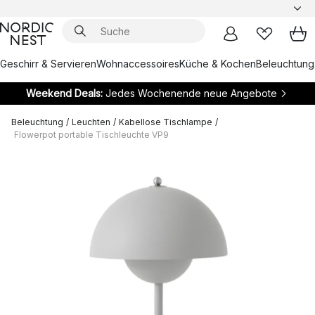
Geschirr & Servieren
Wohnaccessoires
Küche & Kochen
Beleuchtung
Weekend Deals:
Jedes Wochenende neue Angebote
Beleuchtung
/
Leuchten
/
Kabellose Tischlampe
/
Flowerpot portable Tischleuchte VP9