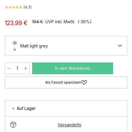
(
4.7
)
194 €
UVP inkl. MwSt.
(-36%)
123,99 €
Matt light grey
In den Warenkorb
Als Favorit speichern
Auf Lager
Versandinfo