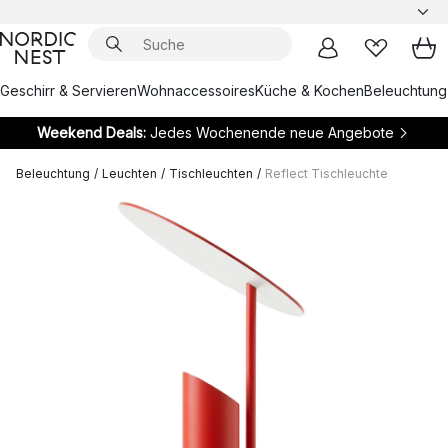
Geschirr & Servieren
Wohnaccessoires
Küche & Kochen
Beleuchtung
Weekend Deals:
Jedes Wochenende neue Angebote
Beleuchtung
/
Leuchten
/
Tischleuchten
/
Reflect Tischleuchte